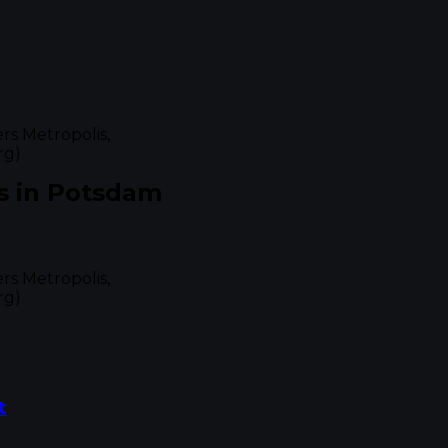
s Metropolis,
rg)
s in Potsdam
s Metropolis,
rg)
t