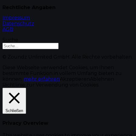
Rechtliche Angaben
Impressum
Datenschutz
AGB
Suche
© Zoundz Unlimited GmbH. Alle Rechte vorbehalten.
Diese Webseite verwendet Cookies, um Ihnen
bestimmte Funktion in vollem Umfang bieten zu
können.
mehr erfahren
Akzeptieren
Ablehnen
Richtlinie zur Verwendung von Cookies
Schließen
Privacy Overview
This website uses cookies to improve your experience