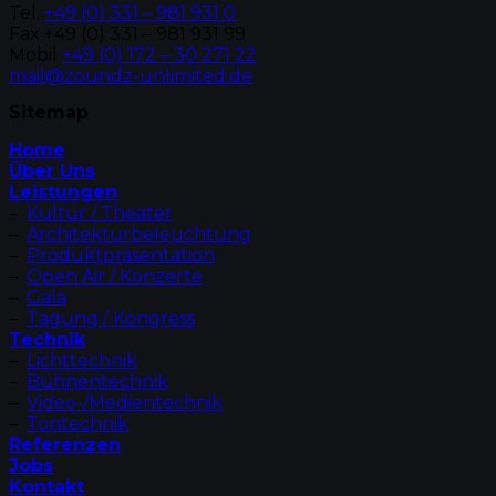
Tel.
+49 (0) 331 – 981 931 0
Fax +49 (0) 331 – 981 931 99
Mobil
+49 (0) 172 – 30 271 22
mail@zoundz-unlimited.de
Sitemap
Home
Über Uns
Leistungen
–
Kultur / Theater
–
Architekturbeleuchtung
–
Produktpräsentation
–
Open Air / Konzerte
–
Gala
–
Tagung / Kongress
Technik
–
Lichttechnik
–
Bühnentechnik
–
Video-/Medientechnik
–
Tontechnik
Referenzen
Jobs
Kontakt