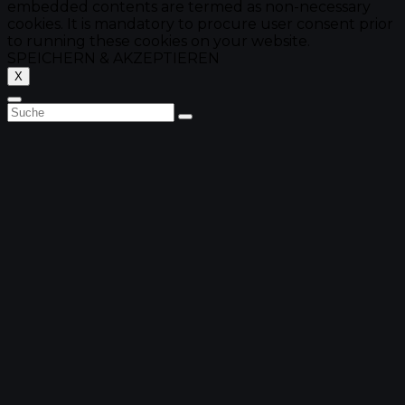
embedded contents are termed as non-necessary
cookies. It is mandatory to procure user consent prior
to running these cookies on your website.
SPEICHERN & AKZEPTIEREN
X