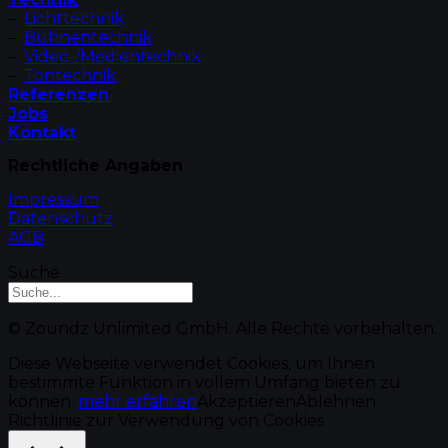
–
Lichttechnik
–
Bühnentechnik
–
Video-/Medientechnik
–
Tontechnik
Referenzen
Jobs
Kontakt
Rechtliche Angaben
Impressum
Datenschutz
AGB
Suche
© Zoundz Unlimited GmbH. Alle Rechte vorbehalten.
Diese Webseite verwendet Cookies, um Ihnen
bestimmte Funktion in vollem Umfang bieten zu
können.
mehr erfahren
Akzeptieren
Ablehnen
Richtlinie zur Verwendung von Cookies