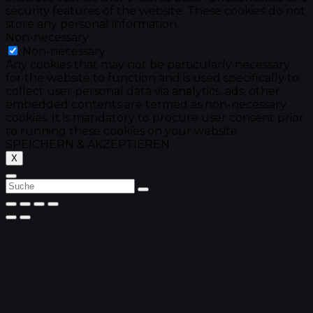
security features of the website. These cookies do not
store any personal information.
Non-necessary
Non-necessary
Any cookies that may not be particularly necessary
for the website to function and is used specifically to
collect user personal data via analytics, ads, other
embedded contents are termed as non-necessary
cookies. It is mandatory to procure user consent prior
to running these cookies on your website.
SPEICHERN & AKZEPTIEREN
X