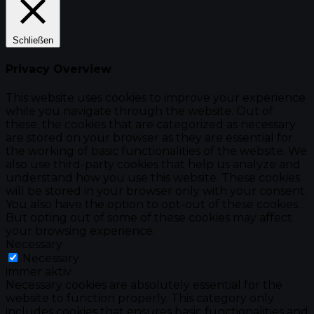
Schließen
Privacy Overview
This website uses cookies to improve your experience
while you navigate through the website. Out of
these, the cookies that are categorized as necessary
are stored on your browser as they are essential for
the working of basic functionalities of the website. We
also use third-party cookies that help us analyze and
understand how you use this website. These cookies
will be stored in your browser only with your consent.
You also have the option to opt-out of these cookies.
But opting out of some of these cookies may affect
your browsing experience.
Necessary
Necessary
immer aktiv
Necessary cookies are absolutely essential for the
website to function properly. This category only
includes cookies that ensures basic functionalities and