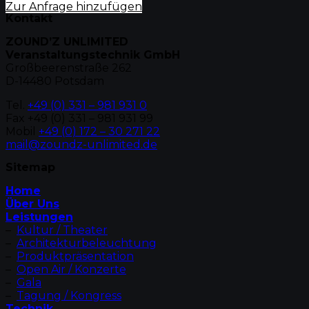
Zur Anfrage hinzufügen
Kontakt
ZOUND’Z UNLIMITED
Veranstaltungstechnik GmbH
Großbeerenstraße 262
D-14480 Potsdam
Tel.
+49 (0) 331 – 981 931 0
Fax +49 (0) 331 – 981 931 99
Mobil
+49 (0) 172 – 30 271 22
mail@zoundz-unlimited.de
Sitemap
Home
Über Uns
Leistungen
–
Kultur / Theater
–
Architekturbeleuchtung
–
Produktpräsentation
–
Open Air / Konzerte
–
Gala
–
Tagung / Kongress
Technik