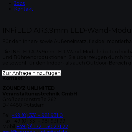
Jobs
Kontakt
INFiLED AR3.9mm LED-Wand-Modu
Für den Innen- sowie Außeneinsatz, flexibel montierbar
Die INFiLED AR3.9mm LED-Wand-Module bieten hochaufl
und Bühnenproduktionen. Sie überzeugen durch hohe H
sie sowohl für den Indoor- als auch Outdoor-Bereich 
Zur Anfrage hinzufügen
Kontakt
ZOUND’Z UNLIMITED
Veranstaltungstechnik GmbH
Großbeerenstraße 262
D-14480 Potsdam
Tel.
+49 (0) 331 – 981 931 0
Fax +49 (0) 331 – 981 931 99
Mobil
+49 (0) 172 – 30 271 22