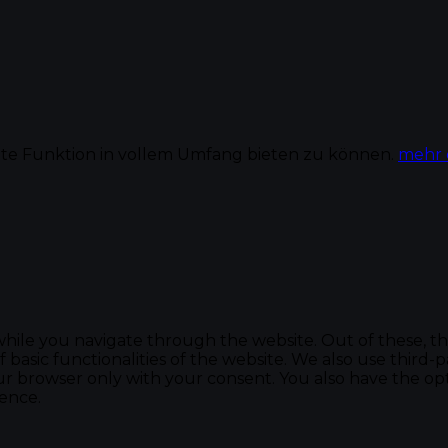
te Funktion in vollem Umfang bieten zu können.
mehr 
hile you navigate through the website. Out of these, th
f basic functionalities of the website. We also use thir
our browser only with your consent. You also have the opt
ence.