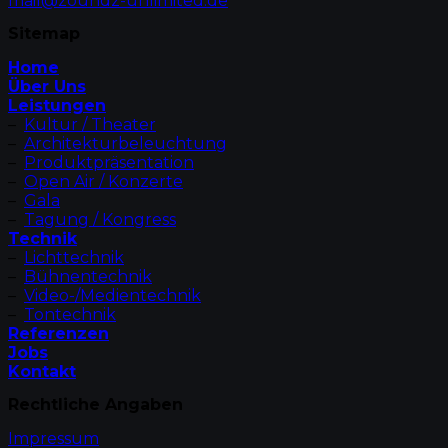
mail@zoundz-unlimited.de
Sitemap
Home
Über Uns
Leistungen
–
Kultur / Theater
–
Architekturbeleuchtung
–
Produktpräsentation
–
Open Air / Konzerte
–
Gala
–
Tagung / Kongress
Technik
–
Lichttechnik
–
Bühnentechnik
–
Video-/Medientechnik
–
Tontechnik
Referenzen
Jobs
Kontakt
Rechtliche Angaben
Impressum