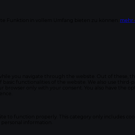
te Funktion in vollem Umfang bieten zu können.
mehr 
hile you navigate through the website. Out of these, th
f basic functionalities of the website. We also use thir
our browser only with your consent. You also have the opt
ence.
te to function properly. This category only includes cook
 personal information.