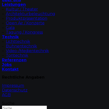
Leistungen
–
Kultur / Theater
–
Architekturbeleuchtung
–
Produktpräsentation
–
Open Air / Konzerte
–
Gala
–
Tagung / Kongress
Technik
–
Lichttechnik
–
Bühnentechnik
–
Video-/Medientechnik
–
Tontechnik
Referenzen
Jobs
Kontakt
Rechtliche Angaben
Impressum
Datenschutz
AGB
Suche