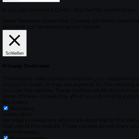
© Zoundz Unlimited GmbH. Alle Rechte vorbehalten.
Diese Webseite verwendet Cookies, um Ihnen bestimm
Richtlinie zur Verwendung von Cookies
Schließen
Privacy Overview
This website uses cookies to improve your experience w
on your browser as they are essential for the working o
you use this website. These cookies will be stored in y
some of these cookies may affect your browsing experi
Necessary
Necessary
immer aktiv
Necessary cookies are absolutely essential for the websi
features of the website. These cookies do not store any
Non-necessary
Non-necessary