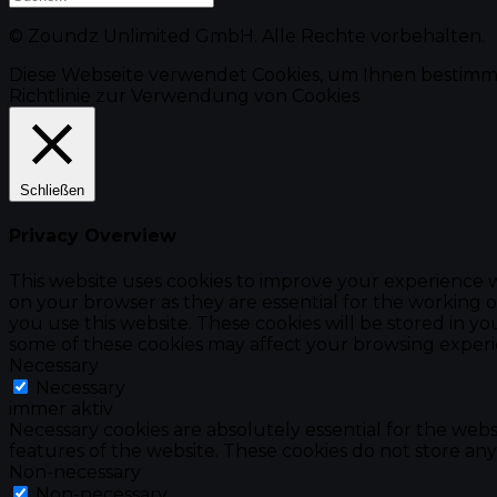
© Zoundz Unlimited GmbH. Alle Rechte vorbehalten.
Diese Webseite verwendet Cookies, um Ihnen bestimm
Richtlinie zur Verwendung von Cookies
Schließen
Privacy Overview
This website uses cookies to improve your experience w
on your browser as they are essential for the working o
you use this website. These cookies will be stored in y
some of these cookies may affect your browsing experi
Necessary
Necessary
immer aktiv
Necessary cookies are absolutely essential for the websi
features of the website. These cookies do not store any
Non-necessary
Non-necessary