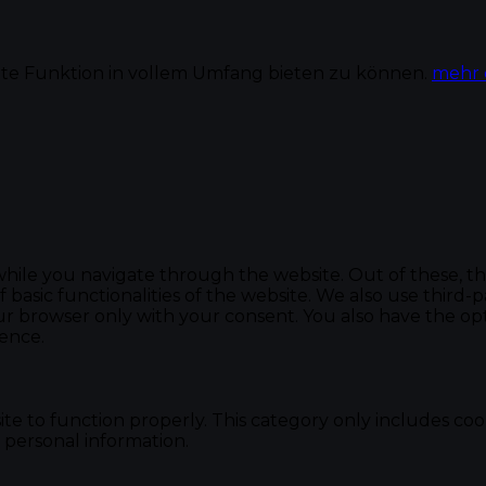
te Funktion in vollem Umfang bieten zu können.
mehr 
hile you navigate through the website. Out of these, th
f basic functionalities of the website. We also use thir
our browser only with your consent. You also have the opt
ence.
te to function properly. This category only includes cook
 personal information.