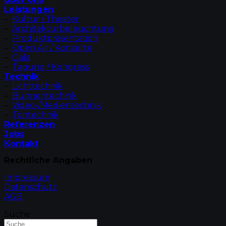
Leistungen
–
Kultur / Theater
–
Architekturbeleuchtung
–
Produktpräsentation
–
Open Air / Konzerte
–
Gala
–
Tagung / Kongress
Technik
–
Lichttechnik
–
Bühnentechnik
–
Video-/Medientechnik
–
Tontechnik
Referenzen
Jobs
Kontakt
Rechtliche Angaben
Impressum
Datenschutz
AGB
Suche