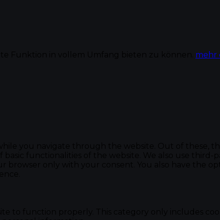
te Funktion in vollem Umfang bieten zu können.
mehr 
hile you navigate through the website. Out of these, th
f basic functionalities of the website. We also use thir
our browser only with your consent. You also have the opt
ence.
te to function properly. This category only includes cook