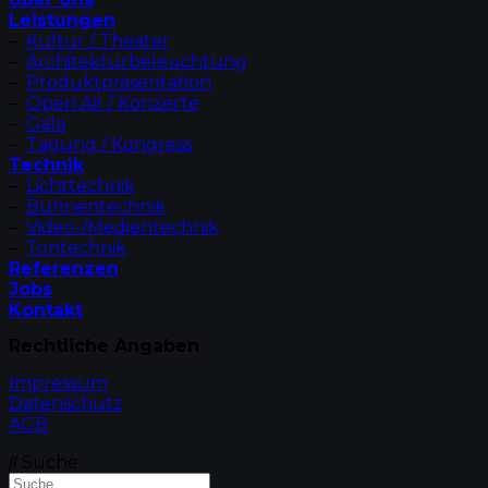
Leistungen
–
Kultur / Theater
–
Architekturbeleuchtung
–
Produktpräsentation
–
Open Air / Konzerte
–
Gala
–
Tagung / Kongress
Technik
–
Lichttechnik
–
Bühnentechnik
–
Video-/Medientechnik
–
Tontechnik
Referenzen
Jobs
Kontakt
Rechtliche Angaben
Impressum
Datenschutz
AGB
Suche