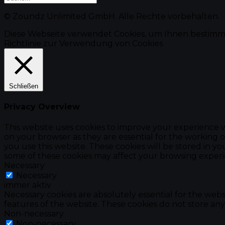
© Zoundz Unlimited GmbH. Alle Rechte vorbehalten.
Diese Webseite verwendet Cookies, um Ihnen bestimm
Richtlinie zur Verwendung von Cookies
Schließen
Privacy Overview
This website uses cookies to improve your experience w
on your browser as they are essential for the working o
you use this website. These cookies will be stored in y
some of these cookies may affect your browsing experi
Necessary
Necessary
immer aktiv
Necessary cookies are absolutely essential for the websi
features of the website. These cookies do not store any
Non-necessary
Non-necessary