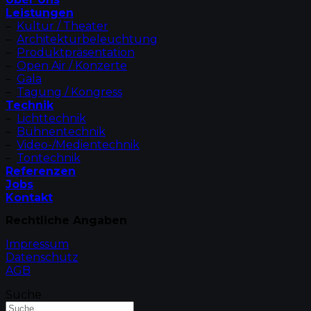
Leistungen
–
Kultur / Theater
–
Architekturbeleuchtung
–
Produktpräsentation
–
Open Air / Konzerte
–
Gala
–
Tagung / Kongress
Technik
–
Lichttechnik
–
Bühnentechnik
–
Video-/Medientechnik
–
Tontechnik
Referenzen
Jobs
Kontakt
Rechtliche Angaben
Impressum
Datenschutz
AGB
Suche