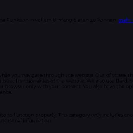
te Funktion in vollem Umfang bieten zu können.
mehr 
hile you navigate through the website. Out of these, th
f basic functionalities of the website. We also use thir
our browser only with your consent. You also have the opt
ence.
te to function properly. This category only includes cook
 personal information.