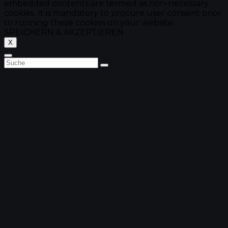
embedded contents are termed as non-necessary
cookies. It is mandatory to procure user consent prior
to running these cookies on your website.
SPEICHERN & AKZEPTIEREN
X