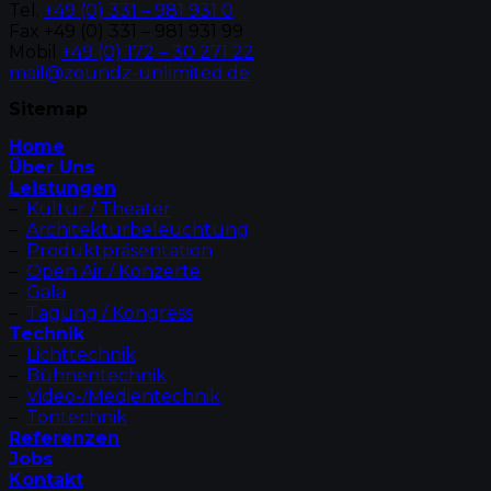
Tel.
+49 (0) 331 – 981 931 0
Fax +49 (0) 331 – 981 931 99
Mobil
+49 (0) 172 – 30 271 22
mail@zoundz-unlimited.de
Sitemap
Home
Über Uns
Leistungen
–
Kultur / Theater
–
Architekturbeleuchtung
–
Produktpräsentation
–
Open Air / Konzerte
–
Gala
–
Tagung / Kongress
Technik
–
Lichttechnik
–
Bühnentechnik
–
Video-/Medientechnik
–
Tontechnik
Referenzen
Jobs
Kontakt