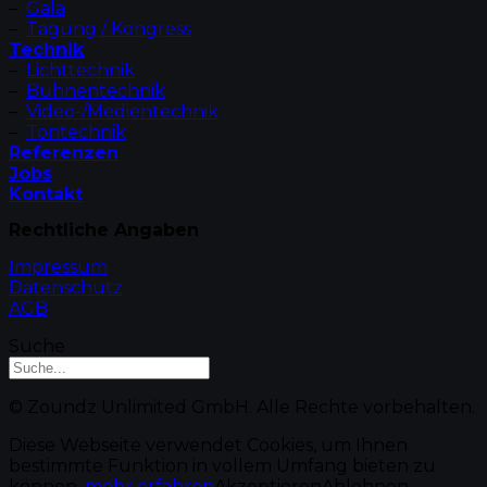
–
Gala
–
Tagung / Kongress
Technik
–
Lichttechnik
–
Bühnentechnik
–
Video-/Medientechnik
–
Tontechnik
Referenzen
Jobs
Kontakt
Rechtliche Angaben
Impressum
Datenschutz
AGB
Suche
© Zoundz Unlimited GmbH. Alle Rechte vorbehalten.
Diese Webseite verwendet Cookies, um Ihnen
bestimmte Funktion in vollem Umfang bieten zu
können.
mehr erfahren
Akzeptieren
Ablehnen