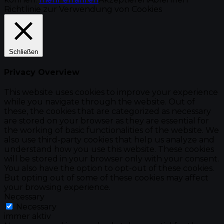
Richtlinie zur Verwendung von Cookies
Schließen
Privacy Overview
This website uses cookies to improve your experience
while you navigate through the website. Out of
these, the cookies that are categorized as necessary
are stored on your browser as they are essential for
the working of basic functionalities of the website. We
also use third-party cookies that help us analyze and
understand how you use this website. These cookies
will be stored in your browser only with your consent.
You also have the option to opt-out of these cookies.
But opting out of some of these cookies may affect
your browsing experience.
Necessary
Necessary
immer aktiv