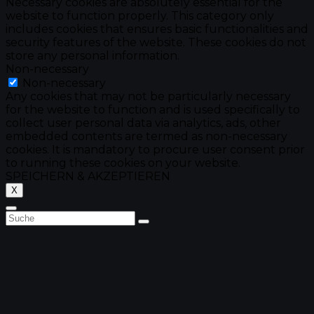
Necessary cookies are absolutely essential for the
website to function properly. This category only
includes cookies that ensures basic functionalities and
security features of the website. These cookies do not
store any personal information.
Non-necessary
Non-necessary
Any cookies that may not be particularly necessary
for the website to function and is used specifically to
collect user personal data via analytics, ads, other
embedded contents are termed as non-necessary
cookies. It is mandatory to procure user consent prior
to running these cookies on your website.
SPEICHERN & AKZEPTIEREN
X