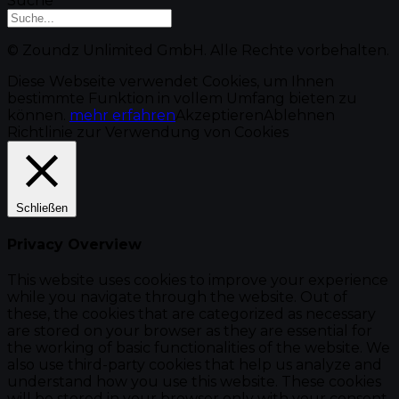
Suche
© Zoundz Unlimited GmbH. Alle Rechte vorbehalten.
Diese Webseite verwendet Cookies, um Ihnen
bestimmte Funktion in vollem Umfang bieten zu
können.
mehr erfahren
Akzeptieren
Ablehnen
Richtlinie zur Verwendung von Cookies
Schließen
Privacy Overview
This website uses cookies to improve your experience
while you navigate through the website. Out of
these, the cookies that are categorized as necessary
are stored on your browser as they are essential for
the working of basic functionalities of the website. We
also use third-party cookies that help us analyze and
understand how you use this website. These cookies
will be stored in your browser only with your consent.