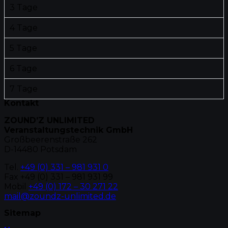
3 Tage
4 Tage
5 Tage
6 Tage
7 Tage
Kontakt
ZOUND’Z UNLIMITED
Veranstaltungstechnik GmbH
Großbeerenstraße 262
D-14480 Potsdam
Tel.
+49 (0) 331 – 981 931 0
Fax +49 (0) 331 – 981 931 99
Mobil
+49 (0) 172 – 30 271 22
mail@zoundz-unlimited.de
Sitemap