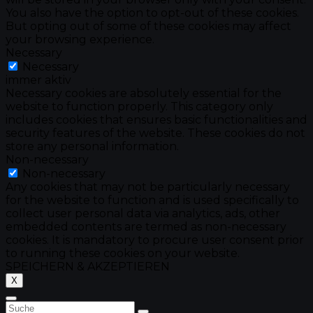
You also have the option to opt-out of these cookies.
But opting out of some of these cookies may affect
your browsing experience.
Necessary
Necessary
immer aktiv
Necessary cookies are absolutely essential for the
website to function properly. This category only
includes cookies that ensures basic functionalities and
security features of the website. These cookies do not
store any personal information.
Non-necessary
Non-necessary
Any cookies that may not be particularly necessary
for the website to function and is used specifically to
collect user personal data via analytics, ads, other
embedded contents are termed as non-necessary
cookies. It is mandatory to procure user consent prior
to running these cookies on your website.
SPEICHERN & AKZEPTIEREN
X