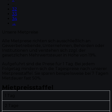
…
32
33
34
→
Unsere Mietpreise
Alle Mietpreise richten sich ausschließlich an
Gewerbetreibende, Unternehmen, Behörden oder
Institutionen und verstehen sich zzgl. der
gesetzlichen Mehrwertsteuer in Höhe von 19%.
Aufgeführt sind die Preise für 1 Tag. Bei jedem
Folgetag mindern sich die Tagespreise nach unserer
Mietpreisstaffel. Sie sparen beispielsweise bei 7 Tagen
Mietdauer fast 50%.
Mietpreisstaffel
1 Tag
2 Tage